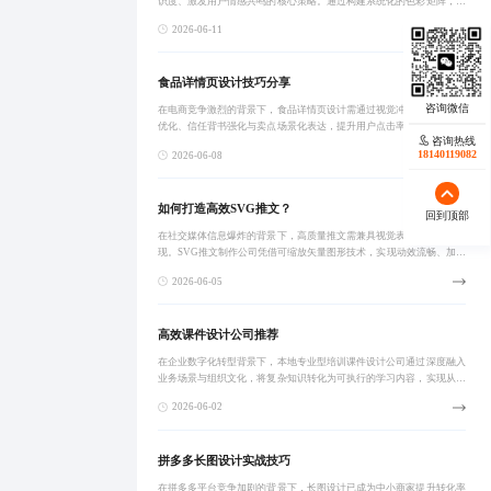
识度、激发用户情感共鸣的核心策略。通过构建系统化的色彩矩阵，结
合品牌定位、用户心理画像与跨平台一致性管理，汽车IP设计公司可实
2026-06-11
现从视觉表达
食品详情页设计技巧分享
在电商竞争激烈的背景下，食品详情页设计需通过视觉冲击、信息层级
优化、信任背书强化与卖点场景化表达，提升用户点击率与转化率。结
咨询热线
合数据验证的实战案例，证明精细化设计可显著提高转化与复购。
18140119082
2026-06-08
如何打造高效SVG推文？
回到顶部
在社交媒体信息爆炸的背景下，高质量推文需兼具视觉表现力与技术实
现。SVG推文制作公司凭借可缩放矢量图形技术，实现动效流畅、加载
迅速、跨平台兼容的推文内容，助力品牌高效触达用户。通过精细化动
2026-06-05
效设计与性能
高效课件设计公司推荐
在企业数字化转型背景下，本地专业型培训课件设计公司通过深度融入
业务场景与组织文化，将复杂知识转化为可执行的学习内容，实现从形
式到实效的转变。真正有效的课件需具备结构化内容、情境化交互与实
2026-06-02
战化转化能力，
拼多多长图设计实战技巧
在拼多多平台竞争加剧的背景下，长图设计已成为中小商家提升转化率