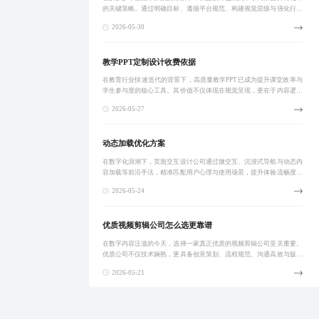
的关键策略。通过明确目标、遵循平台规范、构建视觉层级与强化行动
号召，实现信息高效传递与用户行为引导。一张高转化长图能有效提升
2026-05-30
点击率与成交率
教学PPT定制设计收费依据
在教育行业快速迭代的背景下，高质量教学PPT已成为提升课堂效率与
学生参与度的核心工具。其价值不仅体现在视觉呈现，更在于内容逻辑
优化、教学适配性与互动设计的深度融合。真正有效的课件需基于学情
2026-05-27
分析与教学目
动态加载优化方案
在数字化浪潮下，页面交互设计公司通过微交互、沉浸式导航与动态内
容加载等前沿手法，精准匹配用户心理与使用场景，提升体验流畅度与
商业转化效率，助力品牌实现差异化竞争。
2026-05-24
优质视频剪辑公司怎么选更靠谱
在数字内容泛滥的今天，选择一家真正优质的视频剪辑公司至关重要。
优质公司不仅技术娴熟，更具备创意策划、流程规范、沟通高效与版权
清晰等综合能力。通过筛选作品集、深度沟通、试剪测试与合同审查，
2026-05-21
可系统化评估服