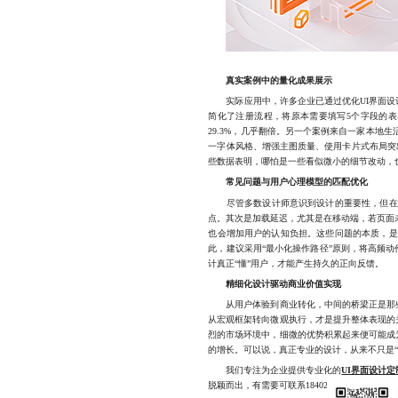
真实案例中的量化成果展示
实际应用中，许多企业已通过优化UI界面设计
简化了注册流程，将原本需要填写5个字段的表
29.3%，几乎翻倍。另一个案例来自一家本地
一字体风格、增强主图质量、使用卡片式布局突出
些数据表明，哪怕是一些看似微小的细节改动，
常见问题与用户心理模型的匹配优化
尽管多数设计师意识到设计的重要性，但在实
点。其次是加载延迟，尤其是在移动端，若页面未
也会增加用户的认知负担。这些问题的本质，是
此，建议采用“最小化操作路径”原则，将高频
计真正“懂”用户，才能产生持久的正向反馈。
精细化设计驱动商业价值实现
从用户体验到商业转化，中间的桥梁正是那些
从宏观框架转向微观执行，才是提升整体表现的
烈的市场环境中，细微的优势积累起来便可能成
的增长。可以说，真正专业的设计，从来不只是“
我们专注为企业提供专业化的
UI界面设计
脱颖而出，有需要可联系18402890810