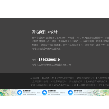
高适配性UI设计
全平台适配UI设计服务，实现APP、小程序、H5、PC网页多端视觉统一，深
适配不同屏幕与操作逻辑。遵循各平台设计规范，杜绝视觉割裂，统筹多端风
与体验。降低设计与开发成本，助力产品实现全平台一体化视觉，让用户在不
终端都能感受一致的优质体验。
18402890810
电话：
地址：成都市武侯区红牌楼蓝海B座1201
友情链接：
H5游戏开发
IP衍生品设计公司
武汉网站定制公司
AR营销游
北京平面设计公司
小程序开发定制
网站制作公司
北京积分商城开发公司
深圳H5游戏定制公司
西安界面交互设计公司
太原H5游戏制作
北京趣味表
版权所有2014-2025 成都蓝橙互动科技有限公司
公众号平台开发
南京微信H5开发
南京广告牌设计公司
厦门H5玩法制作
南京会
昆明H5开发
丽江VR游戏定制开发
H5页面设计
北京景区打卡系统
线下体感游戏