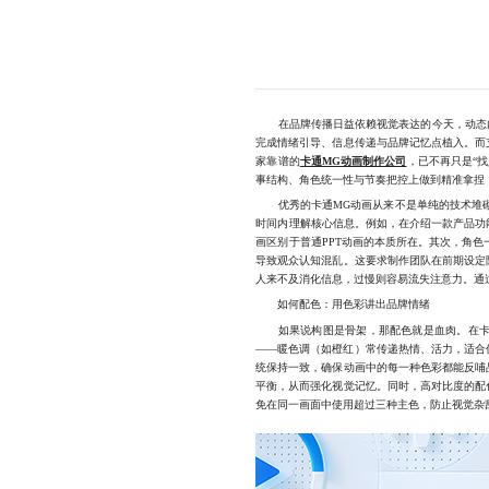
在品牌传播日益依赖视觉表达的今天，动态内
完成情绪引导、信息传递与品牌记忆点植入。而
家靠谱的
卡通MG动画制作公司
，已不再只是“
事结构、角色统一性与节奏把控上做到精准拿捏，
优秀的卡通MG动画从来不是单纯的技术堆砌，
时间内理解核心信息。例如，在介绍一款产品功
画区别于普通PPT动画的本质所在。其次，角
导致观众认知混乱。这要求制作团队在前期设定
人来不及消化信息，过慢则容易流失注意力。通
如何配色：用色彩讲出品牌情绪
如果说构图是骨架，那配色就是血肉。在卡通
——暖色调（如橙红）常传递热情、活力，适合
统保持一致，确保动画中的每一种色彩都能反哺
平衡，从而强化视觉记忆。同时，高对比度的配
免在同一画面中使用超过三种主色，防止视觉杂