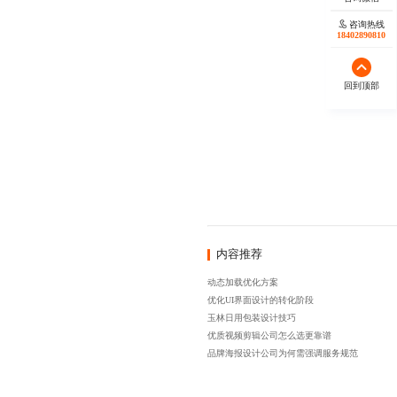
咨询热线
18402890810
回到顶部
内容推荐
动态加载优化方案
优化UI界面设计的转化阶段
玉林日用包装设计技巧
优质视频剪辑公司怎么选更靠谱
品牌海报设计公司为何需强调服务规范