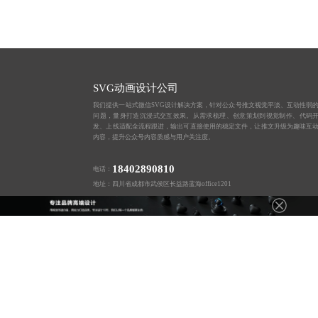
SVG动画设计公司
我们提供一站式微信SVG设计解决方案，针对公众号推文视觉平淡、互动性弱
问题，量身打造沉浸式交互效果。从需求梳理、创意策划到视觉制作、代码
发、上线适配全流程跟进，输出可直接使用的稳定文件，让推文升级为趣味互
内容，提升公众号内容质感与用户关注度。
18402890810
电话：
地址：四川省成都市武侯区长益路蓝海office1201
友情链接：
长沙长图设计公司
苏州游戏课件设计公司
北京AR游戏定制公司
南昌网站开发公司
上海商城定制开发
合肥
上海H5定制
昆明产品UI设
小程序开发制作
打卡签到H5
开工红包H5
成都H5开发公司
武汉游戏H
版权所有2014-2025 成都蓝橙互动科技有限公司
深圳H5玩法制作
上海H5制作
厦门视频课件设计公司
乌鲁木齐商城小程序开发公司
石家庄H5定制
玉林长图海报设计公司
攀枝花H5页面制作
西安竖版海报设计公司